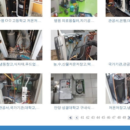
원 O O 고등학교 저온저…
병원 의료용칠러,자기공…
관공서,은행,
냉동창고,식자재,푸드업…
농,수,산물저온저장고,떡…
국가기관,관공
관공서,국가기관,대학교,…
안양 성결대학교 구내식…
저온저장고,
41
42
43
44
45
46
47
48
49
5