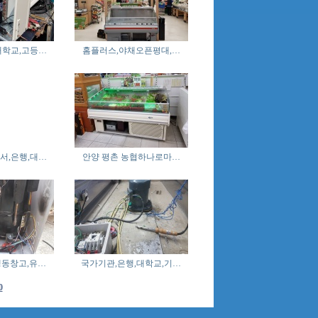
대학교,고등…
홈플러스,야채오픈평대,…
서,은행,대…
안양 평촌 농협하나로마…
냉동창고,유…
국가기관,은행,대학교,기…
0