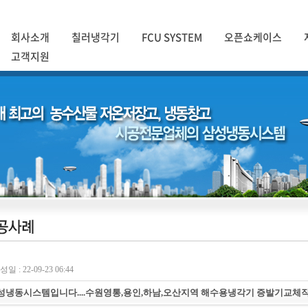
회사소개
칠러냉각기
FCU SYSTEM
오픈쇼케이스
고객지원
일 : 22-09-23 06:44
성냉동시스템입니다....수원영통,용인,하남,오산지역 해수용냉각기 증발기교